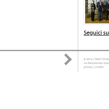
Seguici s
© 2014 | TRAIT D'U
via Bartolomeo Gos
privacy
|
credits